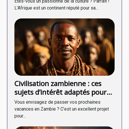
Êtes-vous un passionné de la culture ? Parfait !
L’Afrique est un continent réputé pour sa...
Civilisation zambienne : ces
sujets d’intérêt adaptés pour
une première rencontre
Vous envisagez de passer vos prochaines
vacances en Zambie ? C’est un excellent projet
pour...