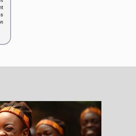
nt
nt
es
on