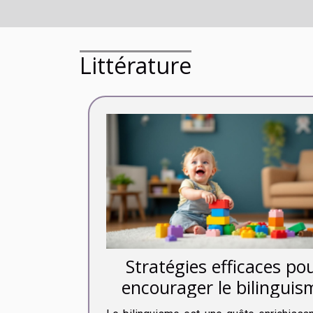
Littérature
Stratégies efficaces po
encourager le bilinguis
dès la petite enfance