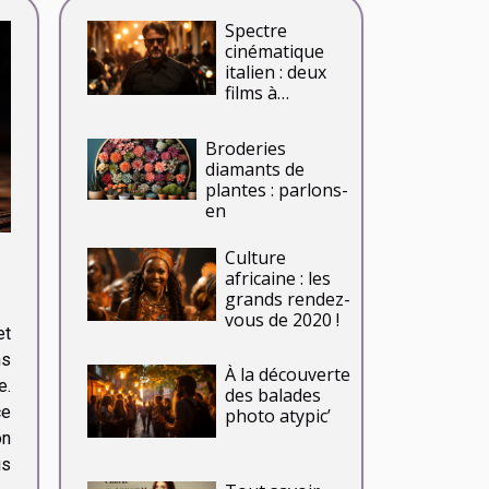
Spectre
cinématique
italien : deux
films à
regarder cet
été
Broderies
diamants de
plantes : parlons-
en
Culture
africaine : les
grands rendez-
vous de 2020 !
et
ns
À la découverte
e.
des balades
ce
photo atypic’
on
us