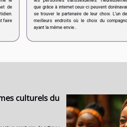
ême le
les personnes transsexuelles. Heureuseme
met de
que grâce à internet ceux-ci peuvent dorénava
idien.
se trouver le partenaire de leur choix. L’un d
 faire
meilleurs endroits où le choix du compagn
ayant la même envie...
mes culturels du