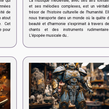
te qui
La musique médiévale, avec ses airs lointai
années
et ses mélodies complexes, est un véritab
cité de
trésor de l'histoire culturelle de l'humanité. El
n atout
nous transporte dans un monde où la quête 
. Cet
beauté et d'harmonie s'exprimait à travers d
e pour
chants et des instruments rudimentaire
L'épopée musicale du...