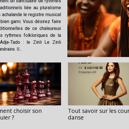
ment un sanctuaire de rythmes
aditionnels liée au pluralisme
 achalande le registre musical
 bien garni. Vous désirez faire
itionnelles de ce chaleureux
ts rythmes folkloriques de la
Adja-Tado : le Zinli Le Zinli
raire. Il...
ent choisir son
Tout savoir sur les cou
uier ?
danse