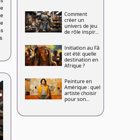
ns
le
Comment
le
créer un
de
univers de jeu
es
de rôle inspiré
de
s.
Warhammer
Initiation au Fâ
avec un petit
cet été: quelle
budget
destination en
Afrique ?
Peinture en
Amérique : quel
artiste choisir
pour son
projet en 2020
?