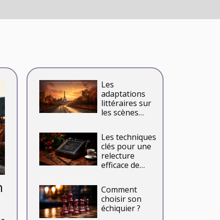
Les
adaptations
littéraires sur
les scènes
parisiennes :
entre fidélité et
Les techniques
créativité
clés pour une
relecture
efficace de
manuscrits
littéraires
n
Comment
x
choisir son
échiquier ?