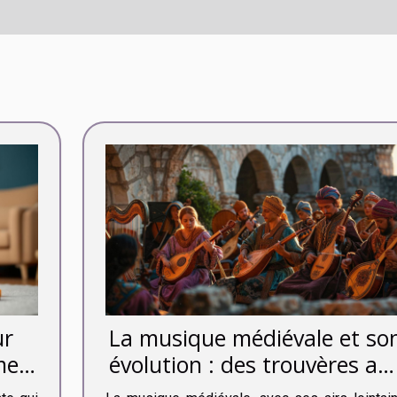
ur
La musique médiévale et so
me
évolution : des trouvères au
premières polyphonies