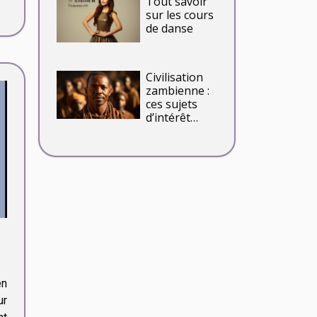
Tout savoir
sur les cours
de danse
Civilisation
zambienne :
ces sujets
d’intérêt
adaptés pour
une première
rencontre
en
ur