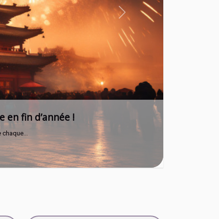
Next
?
orsque...