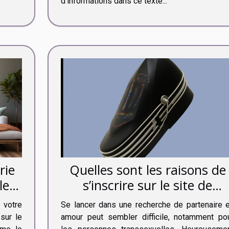
d’informations dans ce texte...
rie
Quelles sont les raisons de
leur
s’inscrire sur le site de
rencontre My Transsexuel
 votre
Se lancer dans une recherche de partenaire 
Date ?
sur le
amour peut sembler difficile, notamment po